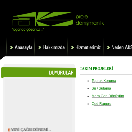
TARIM PROJELERİ
Toprak Koruma
Su / Sulama
Mera Geri Dönüşüm
Çed Raporu